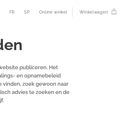
FR
SP
Online winkel
Winkelwagen
den
ebsite publiceren. Het
alings- en opnamebeleid
te vinden, zoek gewoon naar
disch advies te zoeken en de
f.